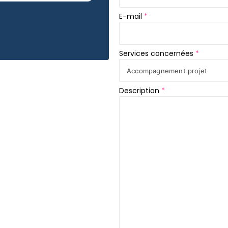
c
o
E-mail
*
n
c
e
r
n
Services concernées
*
é
e
s
Description
*