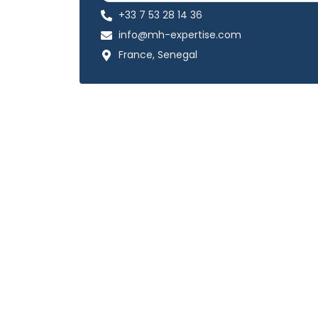
+33 7 53 28 14 36
info@mh-expertise.com
France, Senegal