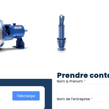
Prendre conta
S
Nom & Prenom
*
e
r
v
i
Télécharger
c
Nom de l'entreprise
*
e
s
&