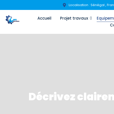
Localisation : Sénégal , Fra
Accueil
Projet travaux
Equipeme
C
Décrivez claire