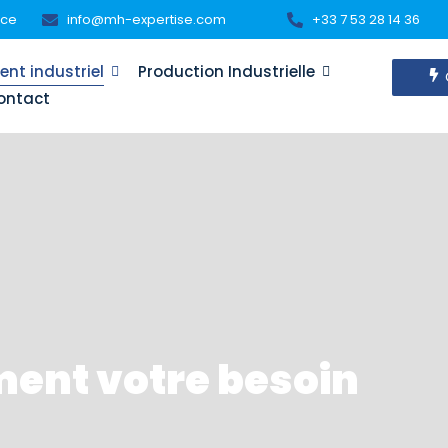
nce
info@mh-expertise.com
+33 7 53 28 14 36
nt industriel
Production Industrielle
ontact
ment votre besoin