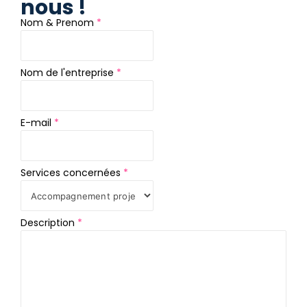
nous !
Nom & Prenom
*
Nom de l'entreprise
*
E-mail
*
Services concernées
*
d
Description
*
e
D
e
s
c
r
i
p