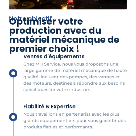
Notre objectif
Optimiser votre
production avec du
matériel mécanique de
premier choix !
Ventes d'équipements
Chez MH Service, nous vous proposons une
large gamme de matériel mécanique de haute
qualité, incluant des pompes, des vannes et
des moteurs, destinés à répondre aux besoins
spécifiques de votre industrie.
Fiabilité & Expertise
Nous travaillons en partenariat avec les plus
grands équipementiers pour vous garantir des
produits fiables et performants.